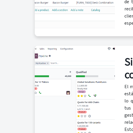
de 
reci
cl
espe
S
c
El 
está
lo 
tus
ges
rel
Est