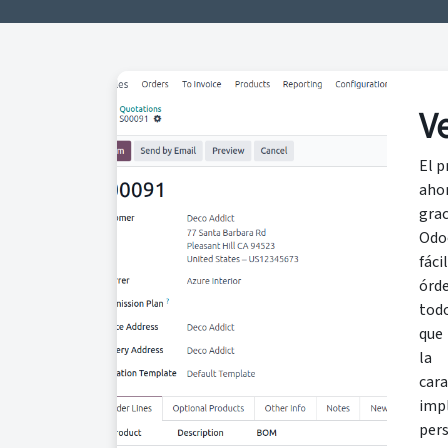
V
El p
aho
gra
Odo
fác
órd
todo
que
la 
car
imp
pers