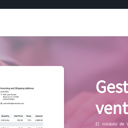
ficial
Odoo
Consultoría tecnológica
Subvenciones
Gest
ven
El módulo de V