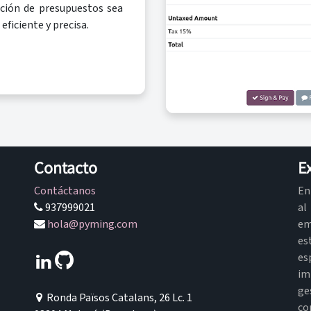
ación de presupuestos sea
eficiente y precisa.
Contacto
E
Contáctanos
En
937999021
al
hola@pyming.com
em
es
e
im
ge
Ronda Països Catalans, 26 Lc. 1
co